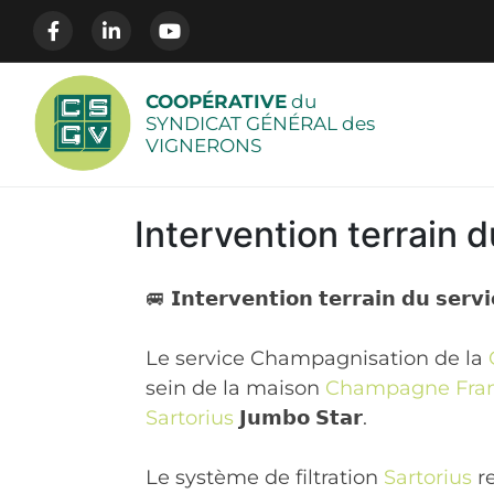
COOPÉRATIVE
du
SYNDICAT GÉNÉRAL des
VIGNERONS
Intervention terrain
🚐 𝗜𝗻𝘁𝗲𝗿𝘃𝗲𝗻𝘁𝗶𝗼𝗻 𝘁𝗲𝗿𝗿𝗮𝗶𝗻 𝗱𝘂 𝘀𝗲𝗿𝘃
Le service Champagnisation de la
sein de la maison
Champagne Fran
Sartorius
𝗝𝘂𝗺𝗯𝗼 𝗦𝘁𝗮𝗿.
Le système de filtration
Sartorius
re