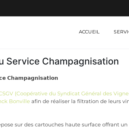
ACCUEIL
SERVI
 du Service Champagnisation
𝗶𝗰𝗲 𝗖𝗵𝗮𝗺𝗽𝗮𝗴𝗻𝗶𝘀𝗮𝘁𝗶𝗼𝗻
CSGV (Coopérative du Syndicat Général des Vigne
ck Bonville
afin de réaliser la filtration de leurs v
pose sur des cartouches haute surface offrant un