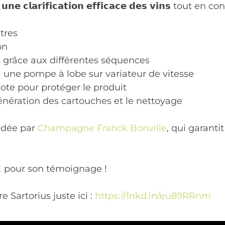
𝗲 𝗰𝗹𝗮𝗿𝗶𝗳𝗶𝗰𝗮𝘁𝗶𝗼𝗻 𝗲𝗳𝗳𝗶𝗰𝗮𝗰𝗲 𝗱𝗲𝘀 𝘃𝗶𝗻𝘀 tout 
tres
on
on grâce aux différentes séquences
à une pompe à lobe sur variateur de vitesse
zote pour protéger le produit
énération des cartouches et le nettoyage
ndée par
Champagne Franck Bonville
, qui garanti
E
pour son témoignage !
 Sartorius juste ici :
https://lnkd.in/eu89RRnm