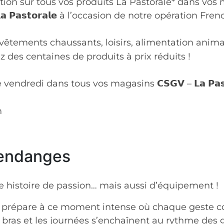
ction sur tous vos produits La Pastorale* dans vo
𝗮 𝗣𝗮𝘀𝘁𝗼𝗿𝗮𝗹𝗲 à l’occasion de notre opération Fre
, vêtements chaussants, loisirs, alimentation ani
z des centaines de produits à prix réduits !
redi dans tous vos magasins 𝗖𝗦𝗚𝗩 – 𝗟𝗮 𝗣𝗮𝘀𝘁𝗼
n
vendanges
e histoire de passion… mais aussi d’équipement !
répare à ce moment intense où chaque geste com
 bras et les journées s’enchaînent au rythme des 