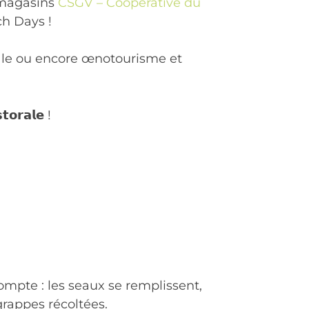
s magasins
CSGV – Coopérative du
nch Days !
male ou encore œnotourisme et
𝗿𝗮𝗹𝗲 !
pte : les seaux se remplissent,
grappes récoltées.