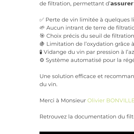
de filtration, permettant d’𝗮𝘀𝘀𝘂𝗿𝗲𝗿 𝘂𝗻
✅ Perte de vin limitée à quelques li
🌱 Aucun intrant de terre de filtrati
🎯 Choix précis du seuil de filtrati
🍇 Limitation de l’oxydation grâce 
🧪 Vidange du vin par pression à l’a
⚙️ Système automatisé pour la rég
Une solution efficace et recomma
du vin.
Merci à Monsieur
Olivier BONVILL
Retrouvez la documentation du filtre