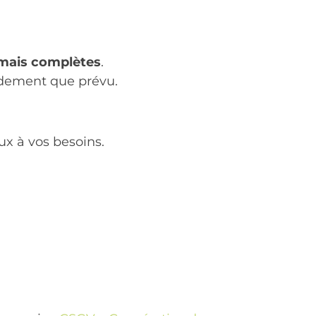
rmais complètes
.
idement que prévu.
x à vos besoins.