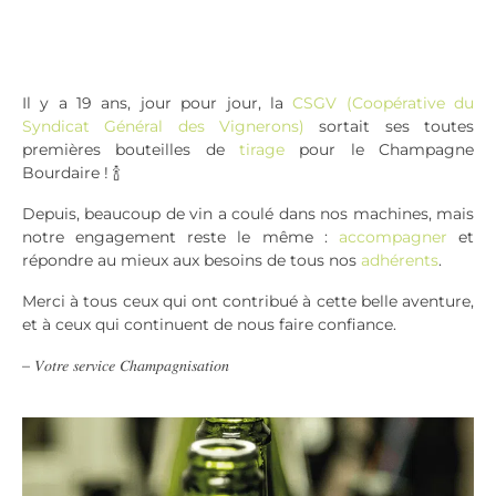
Il y a 19 ans, jour pour jour, la
CSGV (Coopérative du
Syndicat Général des Vignerons)
sortait ses toutes
premières bouteilles de
tirage
pour le Champagne
Bourdaire ! 🍾
Depuis, beaucoup de vin a coulé dans nos machines, mais
notre engagement reste le même :
accompagner
et
répondre au mieux aux besoins de tous nos
adhérents
.
Merci à tous ceux qui ont contribué à cette belle aventure,
et à ceux qui continuent de nous faire confiance.
– 𝑉𝑜𝑡𝑟𝑒 𝑠𝑒𝑟𝑣𝑖𝑐𝑒 𝐶ℎ𝑎𝑚𝑝𝑎𝑔𝑛𝑖𝑠𝑎𝑡𝑖𝑜𝑛