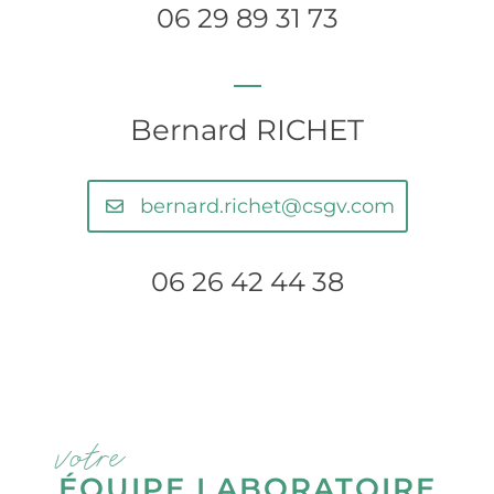
06 29 89 31 73
Bernard RICHET
bernard.richet@csgv.com
06 26 42 44 38
votre
ÉQUIPE LABORATOIRE