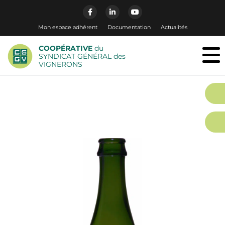
Mon espace adhérent
Documentation
Actualités
COOPÉRATIVE
du
SYNDICAT GÉNÉRAL des
VIGNERONS
QUART CHAMPENOIS
20cL