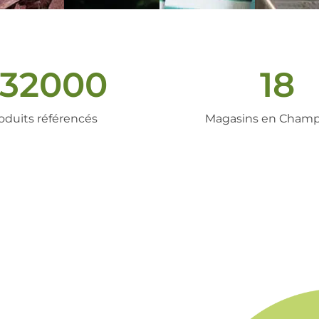
32000
18
oduits référencés
Magasins en Cham