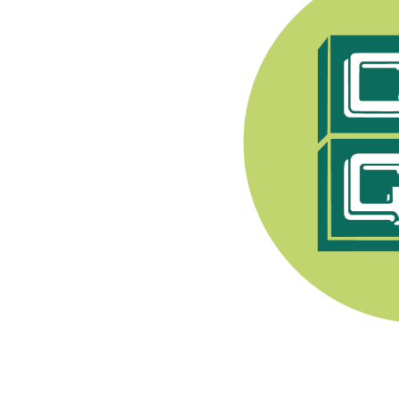
e Syndicat Général des
endant après 1944, les
pratiquer toute activité
nerons a été fondée en
. Son premier Président
Champenois, e
lle est
ment viti-vinicole sous