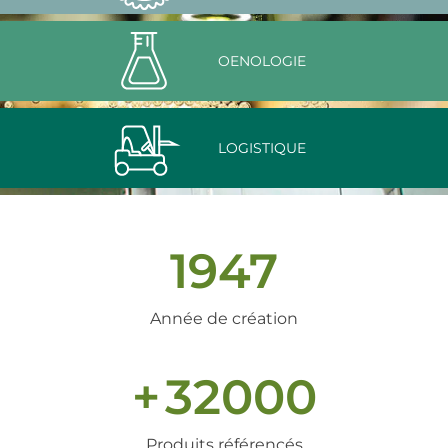
OENOLOGIE
LOGISTIQUE
1947
Année de création
+
32000
Produits référencés