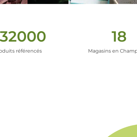
32000
18
oduits référencés
Magasins en Cham