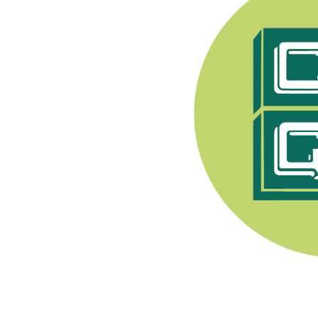
e Syndicat Général des
endant après 1944, les
pratiquer toute activité
nerons a été fondée en
. Son premier Président
Champenois, e
lle est
ment viti-vinicole sous