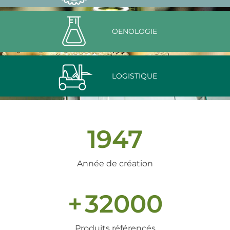
OENOLOGIE
LOGISTIQUE
1947
Année de création
+
32000
Produits référencés