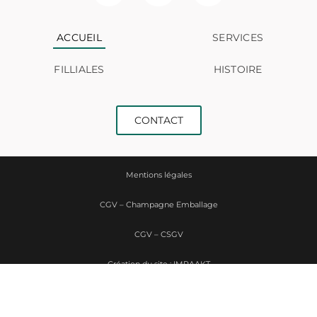
ACCUEIL
SERVICES
FILLIALES
HISTOIRE
CONTACT
Mentions légales
CGV – Champagne Emballage
CGV – CSGV
Création du site : IMPAAKT
Politique de confidentialité