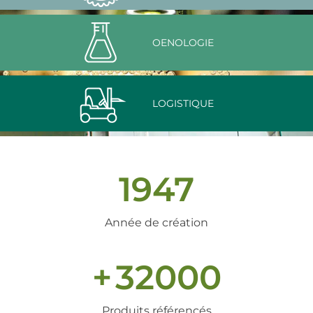
OENOLOGIE
LOGISTIQUE
1947
Année de création
+
32000
Produits référencés