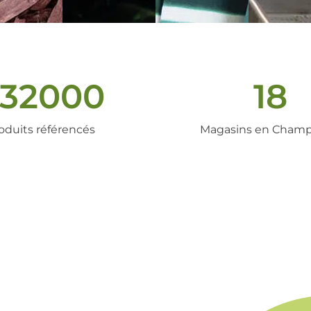
32000
18
oduits référencés
Magasins en Cham