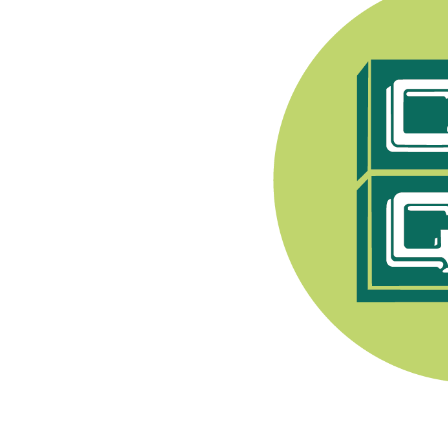
e Syndicat Général des
endant après 1944, les
pratiquer toute activité
nerons a été fondée en
. Son premier Président
Champenois, e
lle est
ment viti-vinicole sous