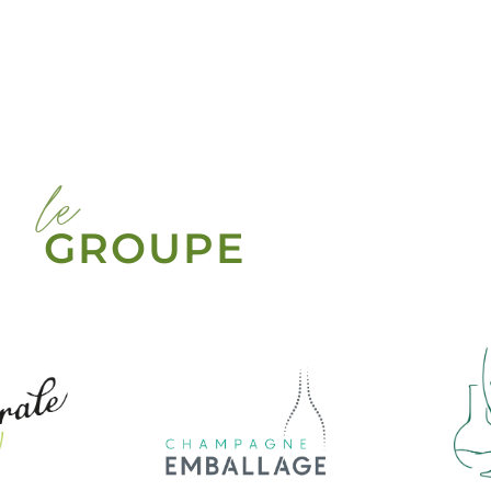
le
GROUPE