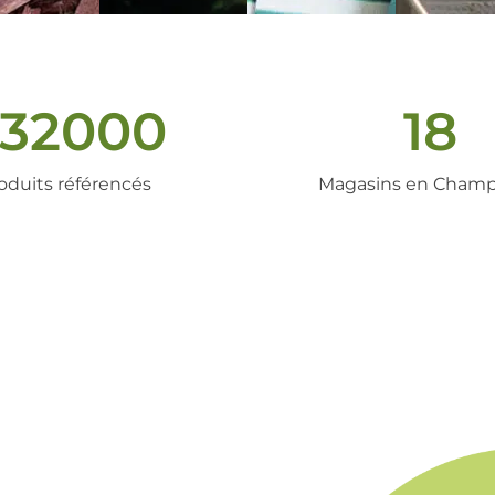
32000
18
oduits référencés
Magasins en Cham