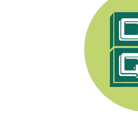
e Syndicat Général des
endant après 1944, les
pratiquer toute activité
nerons a été fondée en
. Son premier Président
Champenois, e
lle est
ment viti-vinicole sous