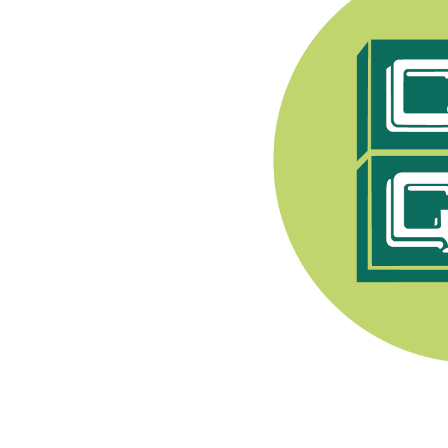
e Syndicat Général des
endant après 1944, les
pratiquer toute activité
nerons a été fondée en
. Son premier Président
Champenois, e
lle est
ment viti-vinicole sous