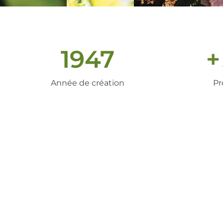
1947
+
Année de création
Pr
un peu