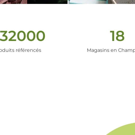
32000
18
oduits référencés
Magasins en Cham