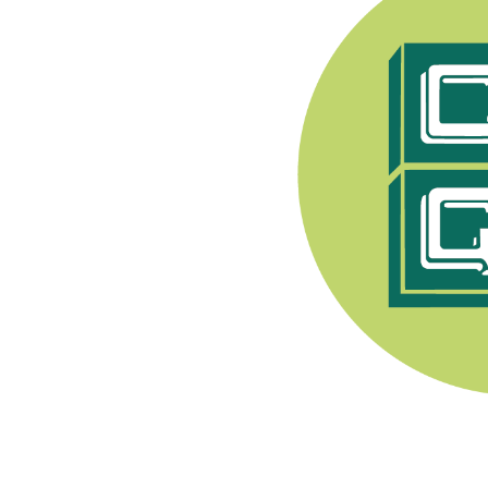
e Syndicat Général des
endant après 1944, les
pratiquer toute activité
nerons a été fondée en
. Son premier Président
Champenois, e
lle est
ment viti-vinicole sous