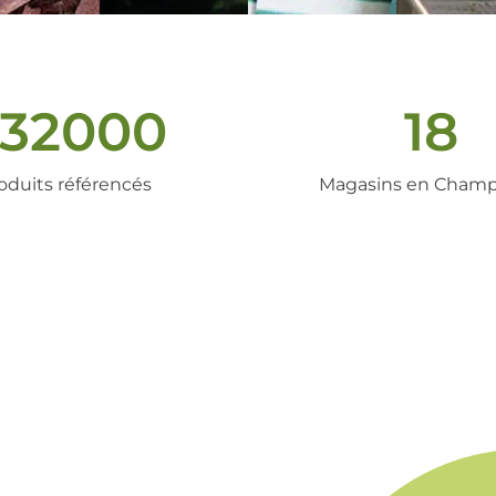
32000
18
oduits référencés
Magasins en Cham