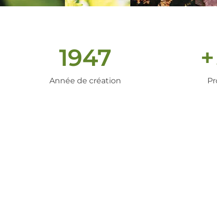
1947
+
Année de création
Pr
un peu