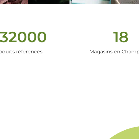
32000
18
oduits référencés
Magasins en Cham