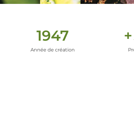
1947
+
Année de création
Pr
un peu