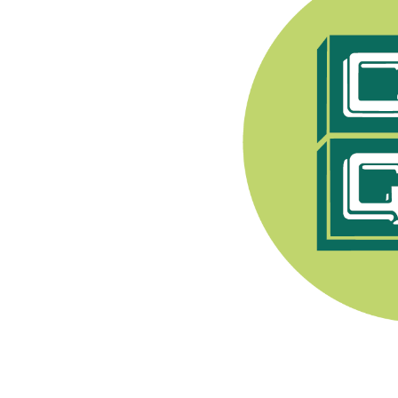
e Syndicat Général des
endant après 1944, les
pratiquer toute activité
nerons a été fondée en
. Son premier Président
Champenois, e
lle est
ment viti-vinicole sous