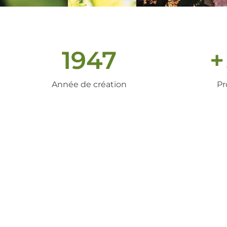
1947
+
Année de création
Pr
un peu