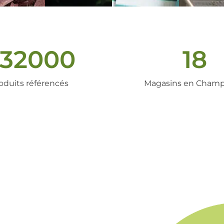
32000
18
oduits référencés
Magasins en Cham