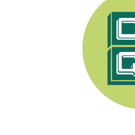
e Syndicat Général des
endant après 1944, les
pratiquer toute activité
nerons a été fondée en
. Son premier Président
Champenois, e
lle est
ment viti-vinicole sous