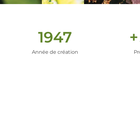
1947
+
Année de création
Pr
un peu