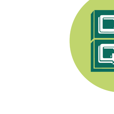
e Syndicat Général des
endant après 1944, les
pratiquer toute activité
nerons a été fondée en
. Son premier Président
Champenois, e
lle est
ment viti-vinicole sous