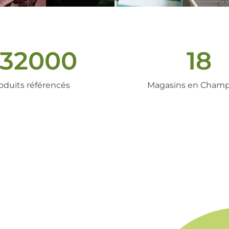
32000
18
oduits référencés
Magasins en Cham