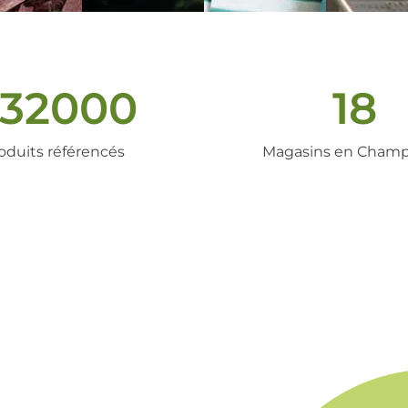
32000
18
oduits référencés
Magasins en Cham