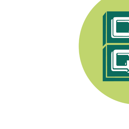
e Syndicat Général des
endant après 1944, les
pratiquer toute activité
nerons a été fondée en
. Son premier Président
Champenois, e
lle est
ment viti-vinicole sous