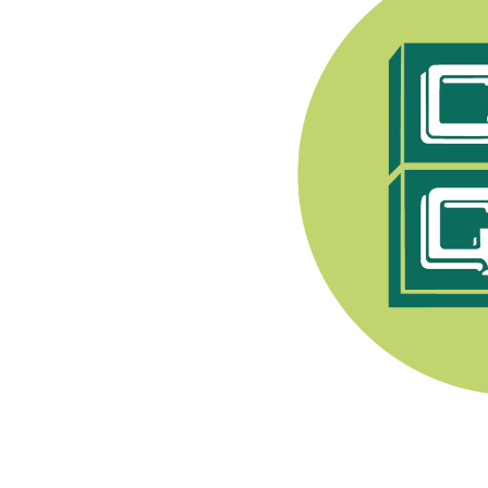
e Syndicat Général des
endant après 1944, les
pratiquer toute activité
nerons a été fondée en
. Son premier Président
Champenois, e
lle est
ment viti-vinicole sous