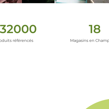
32000
18
oduits référencés
Magasins en Cham