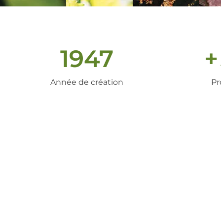
1947
+
Année de création
Pr
un peu