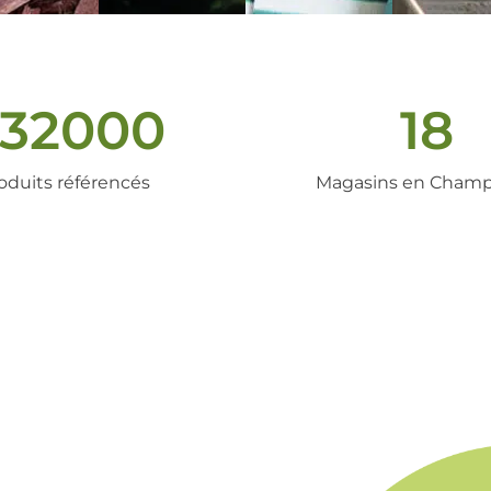
32000
18
oduits référencés
Magasins en Cham