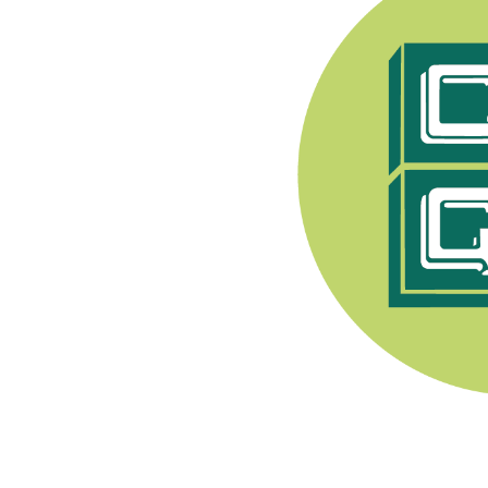
e Syndicat Général des
endant après 1944, les
pratiquer toute activité
nerons a été fondée en
. Son premier Président
Champenois, e
lle est
ment viti-vinicole sous