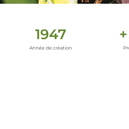
1947
+
Année de création
Pr
un peu