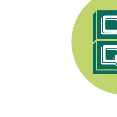
e Syndicat Général des
endant après 1944, les
pratiquer toute activité
nerons a été fondée en
. Son premier Président
Champenois, e
lle est
ment viti-vinicole sous