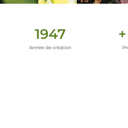
1947
+
Année de création
Pr
un peu