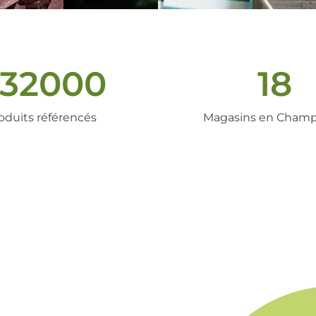
32000
18
oduits référencés
Magasins en Cham