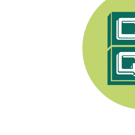
e Syndicat Général des
endant après 1944, les
pratiquer toute activité
nerons a été fondée en
. Son premier Président
Champenois, e
lle est
ment viti-vinicole sous