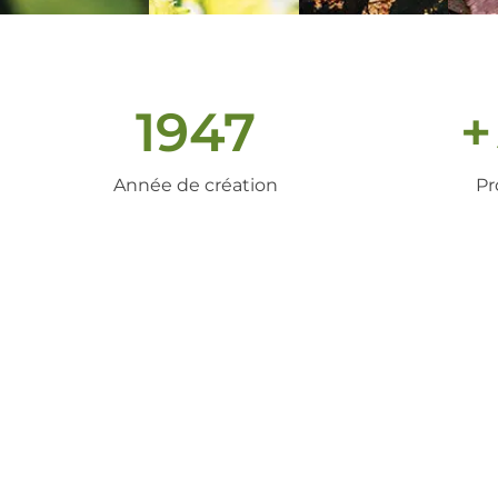
1947
+
Année de création
Pr
un peu