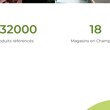
32000
18
oduits référencés
Magasins en Cham