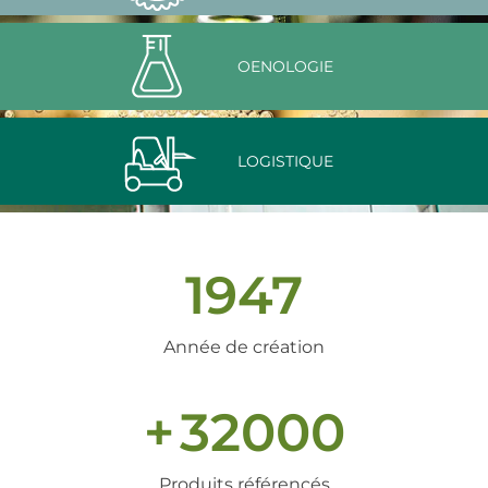
OENOLOGIE
LOGISTIQUE
1947
Année de création
+
32000
Produits référencés