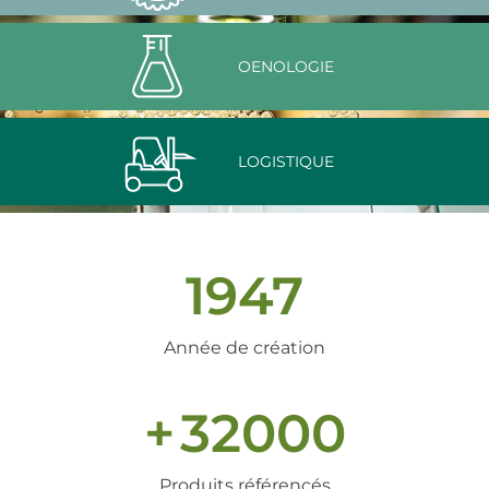
OENOLOGIE
LOGISTIQUE
1947
Année de création
+
32000
Produits référencés