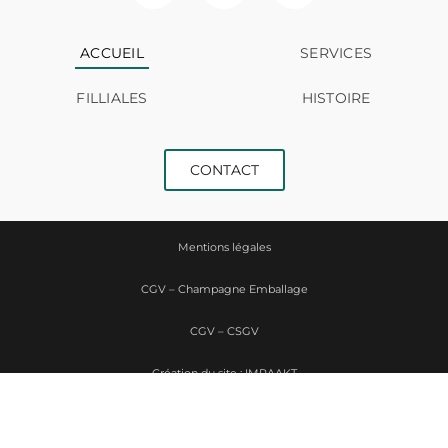
ACCUEIL
SERVICES
FILLIALES
HISTOIRE
CONTACT
Mentions légales
CGV – Champagne Emballage
CGV – CSGV
Création du site : IMPAAKT
Politique de confidentialité