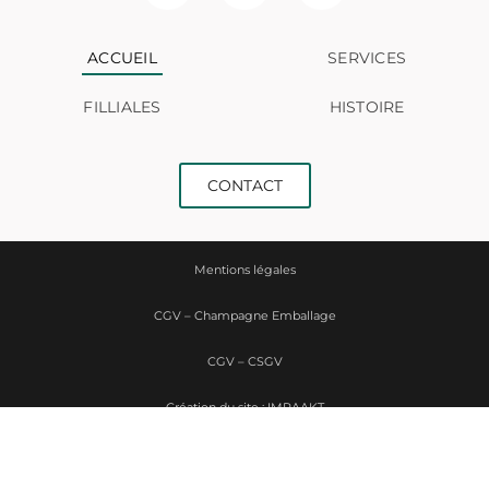
ACCUEIL
SERVICES
FILLIALES
HISTOIRE
CONTACT
Mentions légales
CGV – Champagne Emballage
CGV – CSGV
Création du site : IMPAAKT
Politique de confidentialité