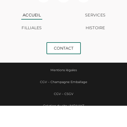
ACCUEIL
SERVICES
FILLIALES
HISTOIRE
CONTACT
Mentions légales
CGV – Champagne Emballage
CGV – CSGV
Création du site : IMPAAKT
Politique de confidentialité