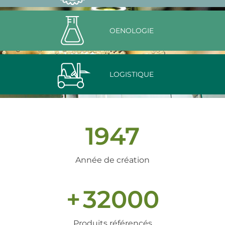
OENOLOGIE
LOGISTIQUE
1947
Année de création
+
32000
Produits référencés