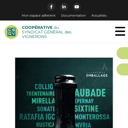
Mon espace adhérent
Documentation
Actualités
COOPÉRATIVE
du
SYNDICAT GÉNÉRAL des
VIGNERONS