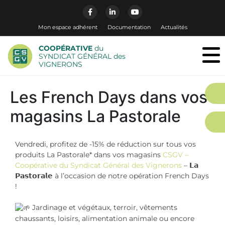
Mon espace adhérent
Documentation
Actualités
COOPÉRATIVE
du
SYNDICAT GÉNÉRAL des
VIGNERONS
Les French Days dans vos
magasins La Pastorale
Vendredi, profitez de -15% de réduction sur tous vos
produits La Pastorale* dans vos magasins
CSGV –
Coopérative du Syndicat Général des Vignerons
– 𝗟𝗮
𝗣𝗮𝘀𝘁𝗼𝗿𝗮𝗹𝗲 à l’occasion de notre opération French Days
!
Jardinage et végétaux, terroir, vêtements
chaussants, loisirs, alimentation animale ou encore