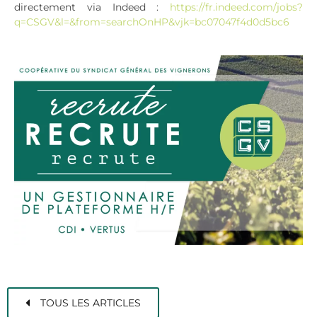
directement via Indeed :
https://fr.indeed.com/jobs?
q=CSGV&l=&from=searchOnHP&vjk=bc07047f4d0d5bc6
TOUS LES ARTICLES