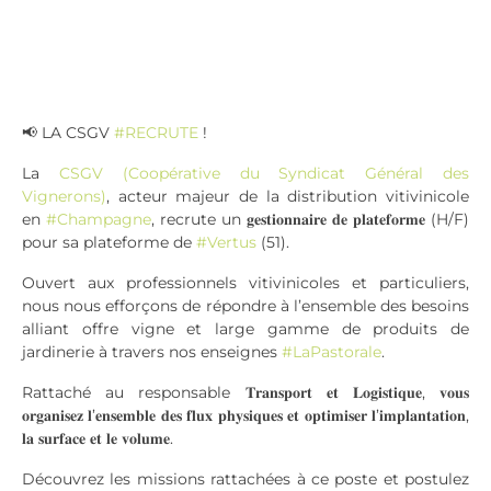
📢 LA CSGV
#RECRUTE
!
La
CSGV (Coopérative du Syndicat Général des
Vignerons)
, acteur majeur de la distribution vitivinicole
en
#Champagne
, recrute un 𝐠𝐞𝐬𝐭𝐢𝐨𝐧𝐧𝐚𝐢𝐫𝐞 𝐝𝐞 𝐩𝐥𝐚𝐭𝐞𝐟𝐨𝐫𝐦𝐞 (H/F)
pour sa plateforme de
#Vertus
(51).
Ouvert aux professionnels vitivinicoles et particuliers,
nous nous efforçons de répondre à l’ensemble des besoins
alliant offre vigne et large gamme de produits de
jardinerie à travers nos enseignes
#LaPastorale
.
Rattaché au responsable 𝐓𝐫𝐚𝐧𝐬𝐩𝐨𝐫𝐭 𝐞𝐭 𝐋𝐨𝐠𝐢𝐬𝐭𝐢𝐪𝐮𝐞, 𝐯𝐨𝐮𝐬
𝐨𝐫𝐠𝐚𝐧𝐢𝐬𝐞𝐳 𝐥’𝐞𝐧𝐬𝐞𝐦𝐛𝐥𝐞 𝐝𝐞𝐬 𝐟𝐥𝐮𝐱 𝐩𝐡𝐲𝐬𝐢𝐪𝐮𝐞𝐬 𝐞𝐭 𝐨𝐩𝐭𝐢𝐦𝐢𝐬𝐞𝐫 𝐥’𝐢𝐦𝐩𝐥𝐚𝐧𝐭𝐚𝐭𝐢𝐨𝐧,
𝐥𝐚 𝐬𝐮𝐫𝐟𝐚𝐜𝐞 𝐞𝐭 𝐥𝐞 𝐯𝐨𝐥𝐮𝐦𝐞.
Découvrez les missions rattachées à ce poste et postulez