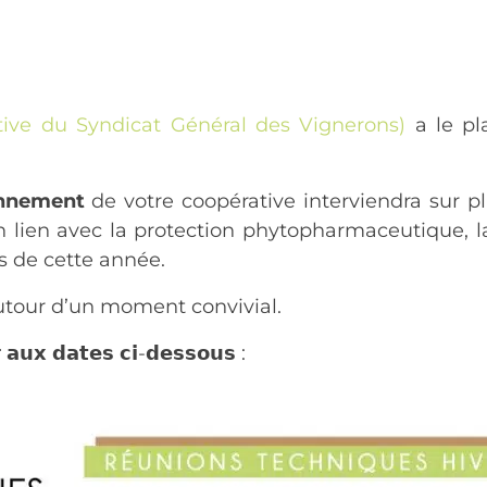
ive du Syndicat Général des Vignerons)
a le pl
nnement
de votre coopérative interviendra sur p
en lien avec la protection phytopharmaceutique, 
rs de cette année.
utour d’un moment convivial.
 𝗮𝘂𝘅 𝗱𝗮𝘁𝗲𝘀 𝗰𝗶-𝗱𝗲𝘀𝘀𝗼𝘂𝘀 :