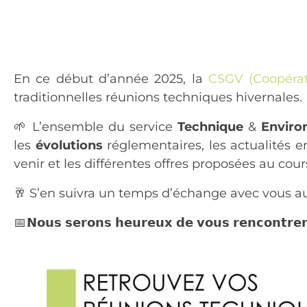
En ce début d’année 2025, la
CSGV (Coopérat
traditionnelles réunions techniques hivernales.
🌱 L’ensemble du service
Technique
&
Enviro
les
évolutions
réglementaires, les actualités 
venir et les différentes offres proposées au cou
🥂 S’en suivra un temps d’échange avec vous a
📅 𝗡𝗼𝘂𝘀 𝘀𝗲𝗿𝗼𝗻𝘀 𝗵𝗲𝘂𝗿𝗲𝘂𝘅 𝗱𝗲 𝘃𝗼𝘂𝘀 𝗿𝗲𝗻𝗰𝗼𝗻𝘁𝗿𝗲𝗿