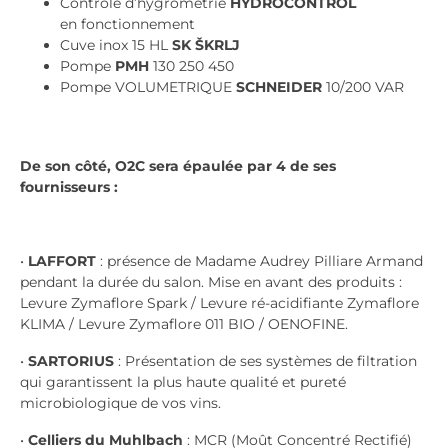
Contrôle d’hygrométrie
HYDROCONTROL
en
fonctionnement
Cuve inox 15 HL
SK
Š
KRLJ
Pompe
PMH
130 250 450
Pompe VOLUMETRIQUE
SCHNEIDER
10/200
VAR
D
e son côté, O2C sera épaulée par 4 de ses
fournisseurs :
•
LAFFORT
: présence de Madame Audrey
Pilliare Armand
pendant la durée du salon. Mise
en avant des produits :
Levure Zymaflore Spark
/ Levure ré-acidifiante Zymaflore
KLIMA / Levure
Zymaflore 011 BIO / OENOFINE.
•
SARTORIUS
: Présentation de ses systèmes de
filtration
qui garantissent la plus haute qualité et
pureté
microbiologique de vos vins.
•
Celliers du Muhlbach
: MCR (Moût Concentré
Rectifié)