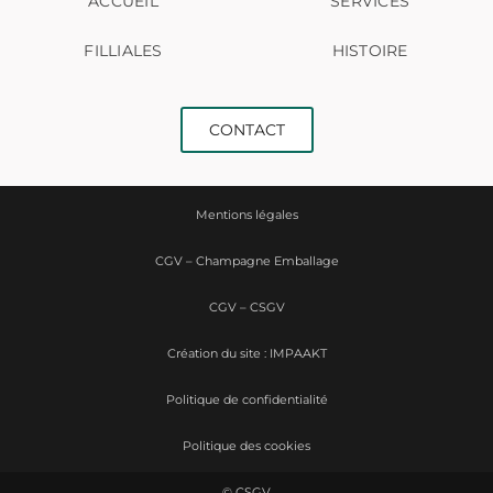
ACCUEIL
SERVICES
FILLIALES
HISTOIRE
CONTACT
Mentions légales
CGV – Champagne Emballage
CGV – CSGV
Création du site : IMPAAKT
Politique de confidentialité
Politique des cookies
© CSGV